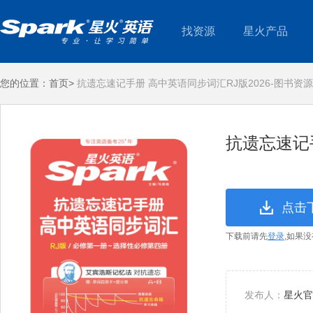
找资源
星火产品
您的位置：
首页>
抗遗忘速记手册 高中英语同步词汇RJ版2026-图书资
抗遗忘速记手
点击
下载前请先
登录
,如果
发布人：
星火官