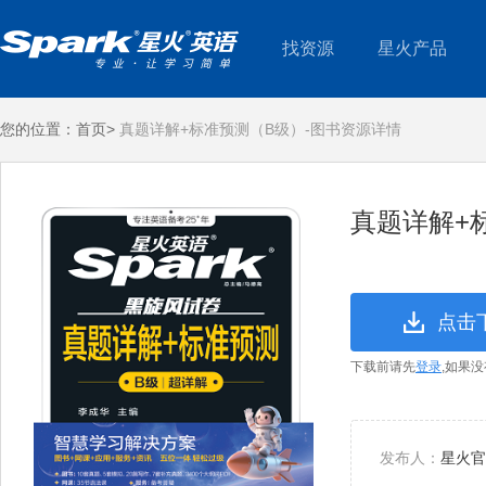
找资源
星火产品
您的位置：
首页>
真题详解+标准预测（B级）-图书资源详情
真题详解+
点击
下载前请先
登录
,如果
发布人：
星火官