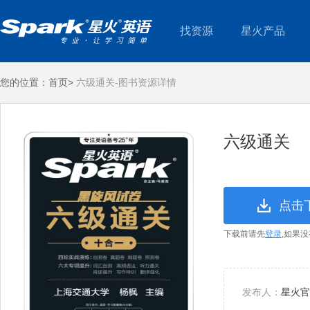
找资源
星火产品
您的位置：
首页>
六级通关-图书资源详情
六级通关
点击
下载前请先
登录
,如果
发布人：
星火官