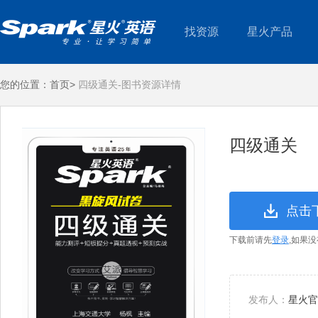
找资源
星火产品
您的位置：
首页>
四级通关-图书资源详情
四级通关
点击
下载前请先
登录
,如果
发布人：
星火官