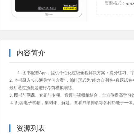
资源格式：
rar/
内容简介
1. 图书配套App，提供个性化过级全程解决方案：提分练习
2. 本书融入“6步通关学习方案”，编排形式为“能力自测卷+真题
最后通过预测题进行考前模拟演练。
3. 图书与网课、套题与专项、音频与视频相结合，全方位提高学习
4. 配套电子试卷，集测评、解题、查看成绩排名等各种功能于一体
资源列表