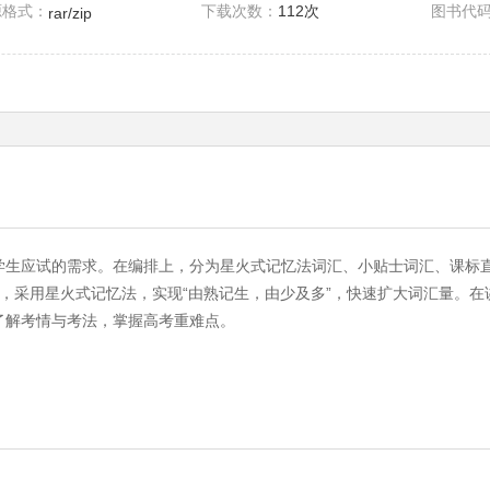
源格式：
下载次数：
112次
图书代
rar/zip
学生应试的需求。在编排上，分为星火式记忆法词汇、小贴士词汇、课标
面，采用星火式记忆法，实现“由熟记生，由少及多”，快速扩大词汇量。
了解考情与考法，掌握高考重难点。