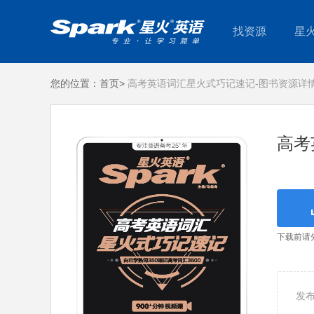
找资源
星
您的位置：
首页>
高考英语词汇星火式巧记速记-图书资源详
高考
下载前请
发