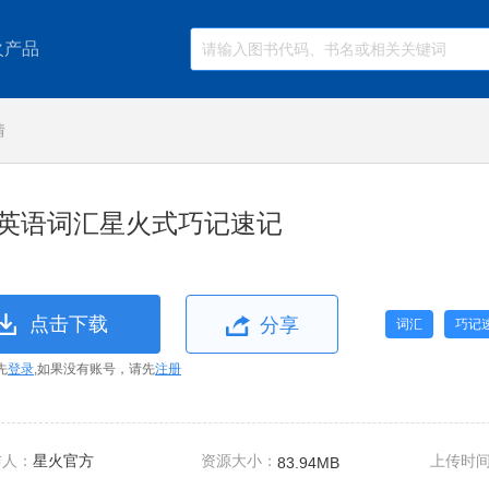
火产品
情
英语词汇星火式巧记速记
点击下载
分享
词汇
巧记
先
登录
,如果没有账号，请先
注册
布人：
星火官方
资源大小：
上传时
83.94MB