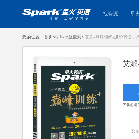
找资源
星
您的位置：
首页>
学科导航搜索>
艾派-巅峰训练-进阶阅读 六
艾派
下载前请
发