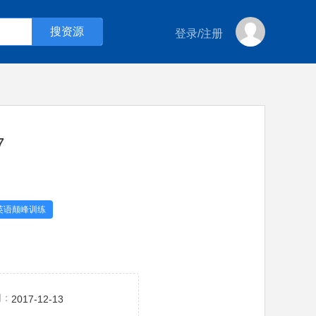
登录
/
注册
7
英语颠峰训练
间：
2017-12-13