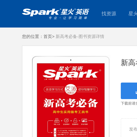
找资源
星
您的位置：
首页>
新高考必备-图书资源详情
新高
下载前请
发