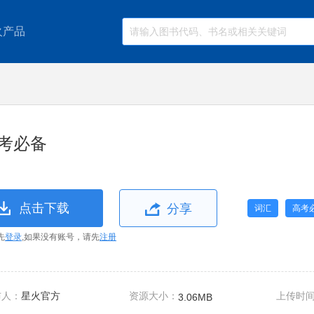
火产品
考必备
点击下载
分享
词汇
高考
先
登录
,如果没有账号，请先
注册
布人：
星火官方
资源大小：
上传时
3.06MB