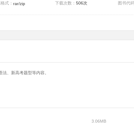
源格式：
下载次数：
506次
图书代
rar/zip
语法、新高考题型等内容。
3.06MB