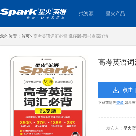
找资源
星火产品
您的位置：
首页>
高考英语词汇必背 乱序版-图书资源详情
高考英语词
点击
下载前请先
登录
,如果
发布人：
星火官