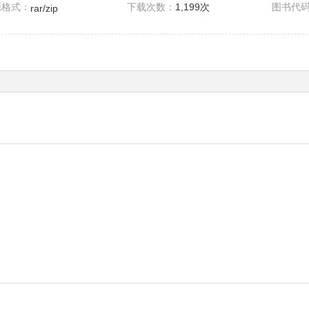
源格式：
下载次数：
1,199次
图书代
rar/zip