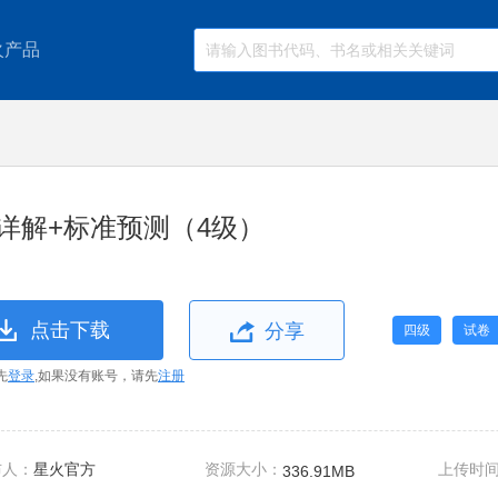
火产品
详解+标准预测（4级）
点击下载
分享
四级
试卷
先
登录
,如果没有账号，请先
注册
布人：
星火官方
资源大小：
上传时
336.91MB