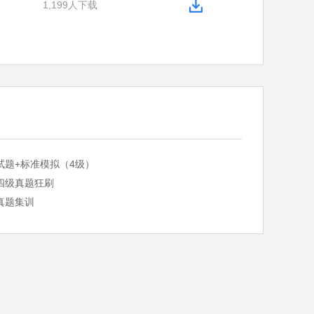
1,199人下载
试题+标准模拟（4级）
四级真题狂刷
真题集训