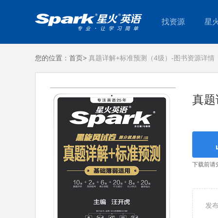
找资源
星
您的位置：
首页>
真题详解+标准预测（4级）-图书资源详情
真题
下载前请
发