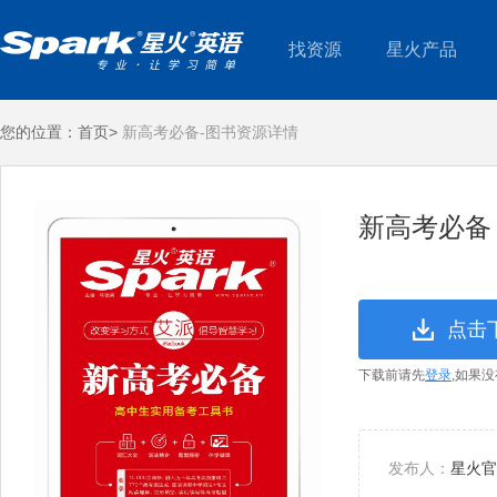
找资源
星火产品
您的位置：
首页>
新高考必备-图书资源详情
新高考必备
点击
下载前请先
登录
,如果
发布人：
星火官