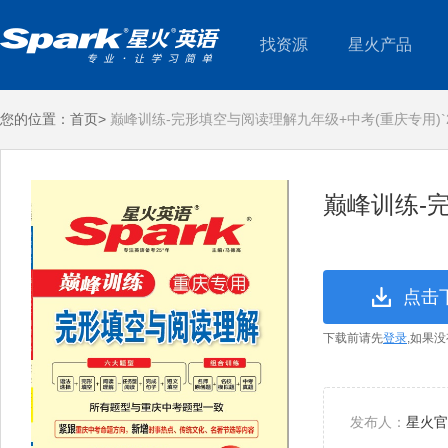
找资源
星火产品
您的位置：
首页>
巅峰训练-完形填空与阅读理解九年级+中考(重庆专用)`2
巅峰训练-完
点击
下载前请先
登录
,如果
发布人：
星火官