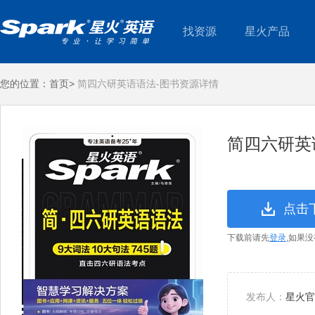
找资源
星火产品
您的位置：
首页>
简四六研英语语法-图书资源详情
简四六研英
点击
下载前请先
登录
,如果
发布人：
星火官