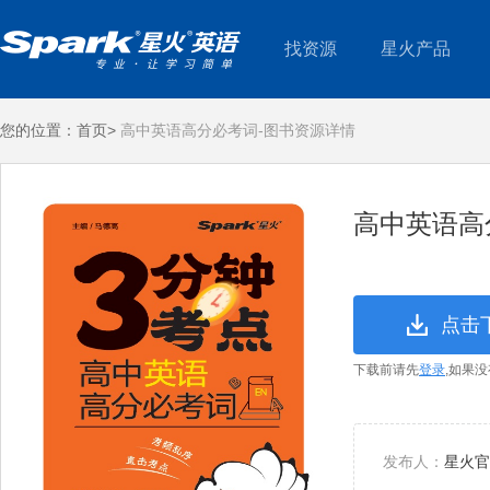
找资源
星火产品
您的位置：
首页>
高中英语高分必考词-图书资源详情
高中英语高
点击
下载前请先
登录
,如果
发布人：
星火官