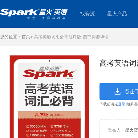
找资源
星火产品
您的位置：
首页>
高考英语词汇必背乱序版-图书资源详情
高考英语词
点击
下载前请先
登录
,如果
发布人：
星火官