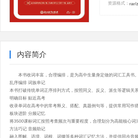
资源格式：
rar/
内容简介
本书收词丰富，合理编排，是为高中生量身定做的词汇工具书
乱序编排 词族串记
本书打破传统单词正序排列方式，按照同义、反义、派生等逻辑关
明确目标 贴近高考
收录单词在高考中的常考释义、搭配、真题例句等，提供常用写作
板块进阶 分频记忆
将3500课标词汇按照考查频次与重要程度，合理划分为高能核心
方法巧记 音频助记
融入图解、语境、词根、词缀等多种词汇记忆方法，并提供同步音