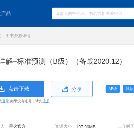
火产品
2）-图书资源详情
详解+标准预测（B级）（备战2020.12）
点击下载
分享
AB级
试卷
先
登录
,如果没有账号，请先
注册
布人：
星火官方
资源大小：
上传时
197.96MB