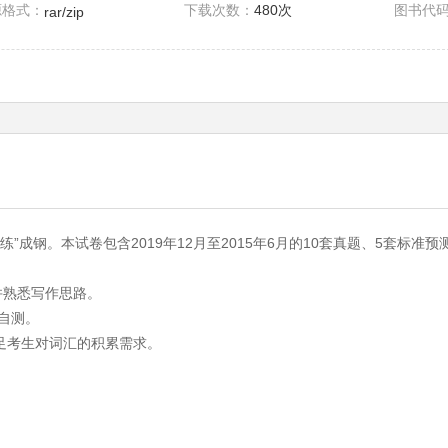
源格式：
下载次数：
480次
图书代
rar/zip
“练”成钢。本试卷包含2019年12月至2015年6月的10套真题、5套标准
题并熟悉写作思路。
自测。
满足考生对词汇的积累需求。