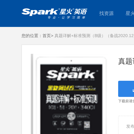
找资源
星
您的位置：
首页>
真题详解+标准预测（B级）（备战2020.1
真题
下载前请
发