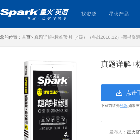
找资源
星火产品
您的位置：
首页>
真题详解+标准预测（4级）（备战2018.12）-图书资
真题详解+标
点击
下载前请先
登录
,如果
发布人：
星火官