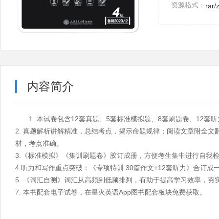
资源格式：
rar/
内容简介
1. 本试卷包含12套真题、5套标准模拟题、8套刷题卷、12套
2. 真题解析讲解精准，总结考点，揭示命题规律；阅读文章附全
材，考点准确。
3.《标准模拟》《集训刷题卷》胶订成册，方便考生集中进行自我
4.听力和写作重点突破：《专项特训 30篇作文+12套听力》合订成
5. 《词汇自测》词汇从高频到低频排列，有助于提高学习效率，夯
7. 本书配套电子试卷，在星火英语App图书配套板块免费获取。