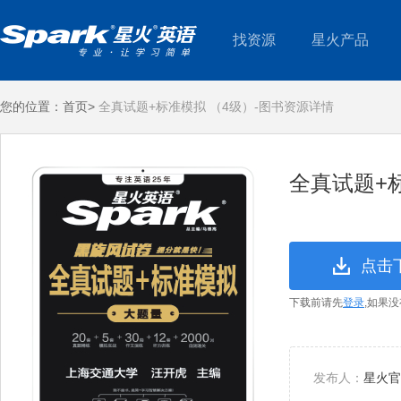
找资源
星火产品
您的位置：
首页>
全真试题+标准模拟 （4级）-图书资源详情
全真试题+
点击
下载前请先
登录
,如果
发布人：
星火官